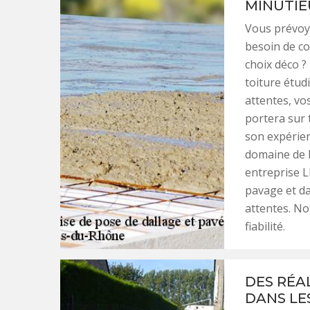
MINUTIE
Vous prévoy
besoin de co
choix déco ?
toiture étud
attentes, vo
portera sur t
son expérie
domaine de l
entreprise LF
pavage et da
attentes. No
fiabilité.
DES RÉA
DANS LE