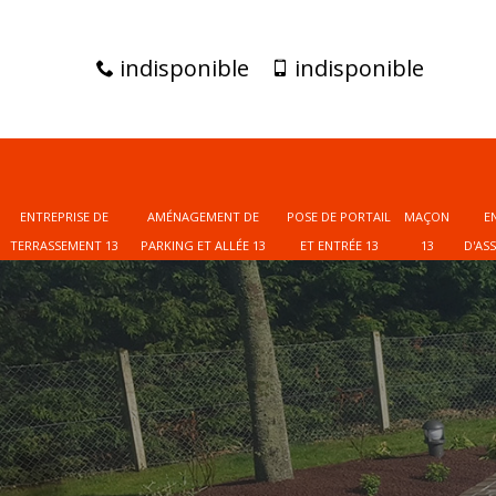
indisponible
indisponible
ENTREPRISE DE
AMÉNAGEMENT DE
POSE DE PORTAIL
MAÇON
E
TERRASSEMENT 13
PARKING ET ALLÉE 13
ET ENTRÉE 13
13
D'AS