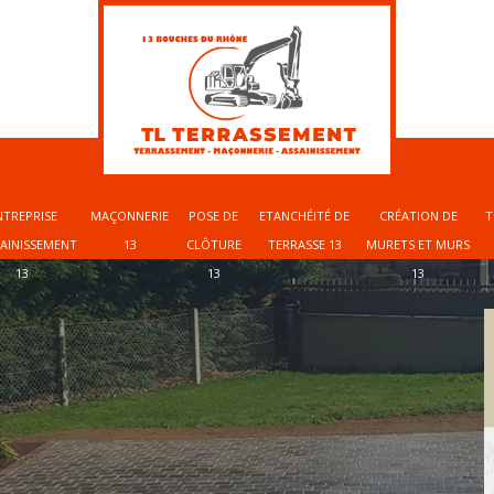
NTREPRISE
MAÇONNERIE
POSE DE
ETANCHÉITÉ DE
CRÉATION DE
T
SAINISSEMENT
13
CLÔTURE
TERRASSE 13
MURETS ET MURS
13
13
13