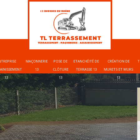
NTREPRISE
MAÇONNERIE
POSE DE
ETANCHÉITÉ DE
CRÉATION DE
T
SAINISSEMENT
13
CLÔTURE
TERRASSE 13
MURETS ET MURS
13
13
13