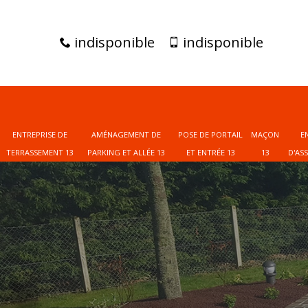
indisponible
indisponible
ENTREPRISE DE
AMÉNAGEMENT DE
POSE DE PORTAIL
MAÇON
E
TERRASSEMENT 13
PARKING ET ALLÉE 13
ET ENTRÉE 13
13
D'AS