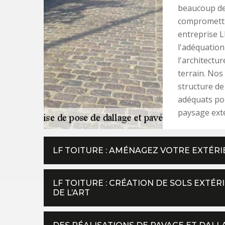
beaucoup de 
compromettre
entreprise L
l'adéquation
l'architectu
terrain. Nos
structure de
adéquats pou
paysage exté
LF TOITURE : AMÉNAGEZ VOTRE EXTÉRI
LF TOITURE : CRÉATION DE SOLS EXTÉR
DE L’ART