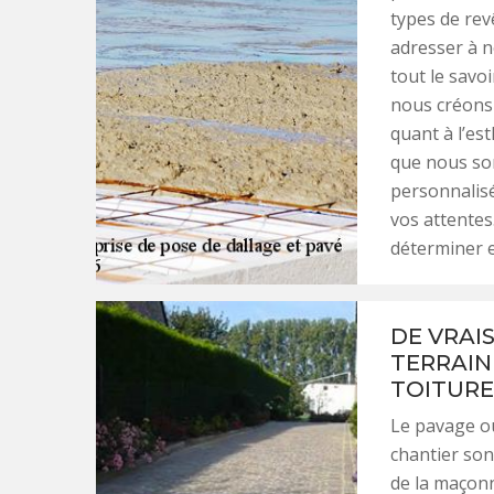
types de rev
adresser à n
tout le savo
nous créons 
quant à l’es
que nous so
personnalisé
vos attentes
déterminer e
DE VRAI
TERRAIN
TOITURE
Le pavage ou
chantier son
de la maçonn