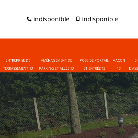
indisponible
indisponible
ENTREPRISE DE
AMÉNAGEMENT DE
POSE DE PORTAIL
MAÇON
E
TERRASSEMENT 13
PARKING ET ALLÉE 13
ET ENTRÉE 13
13
D'AS