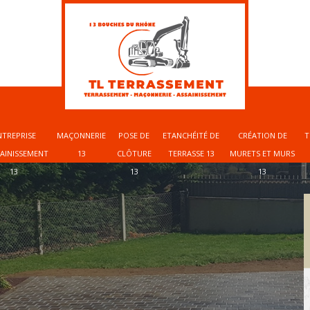
NTREPRISE
MAÇONNERIE
POSE DE
ETANCHÉITÉ DE
CRÉATION DE
T
SAINISSEMENT
13
CLÔTURE
TERRASSE 13
MURETS ET MURS
13
13
13