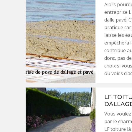
Alors pourqu
entreprise L
dalle pavé. C
pratique car 
laisse les ea
empêchera la
contribue a
donc, pas de
choix si vou
ou voies d’a
LF TOIT
DALLAGE
Vous voulez 
par le charm
LF toiture l