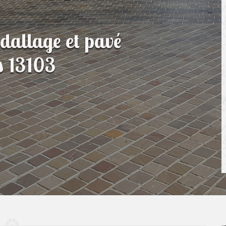
 dallage et pavé
s 13103