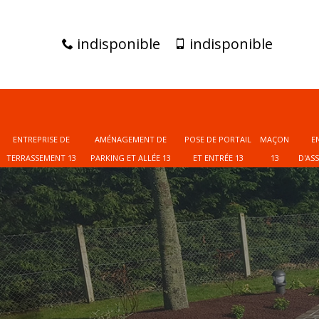
indisponible
indisponible
ENTREPRISE DE
AMÉNAGEMENT DE
POSE DE PORTAIL
MAÇON
E
TERRASSEMENT 13
PARKING ET ALLÉE 13
ET ENTRÉE 13
13
D'AS