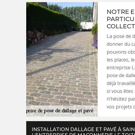
NOTRE E
PARTICU
COLLECT
La pose de d
donner du ca
pouvons obs
les places, le
entreprise L
pose de dall
déjà travaill
si vous êtes 
n’hésitez pa
vos projets 
INSTALLATION DALLAGE ET PAVÉ À SAI