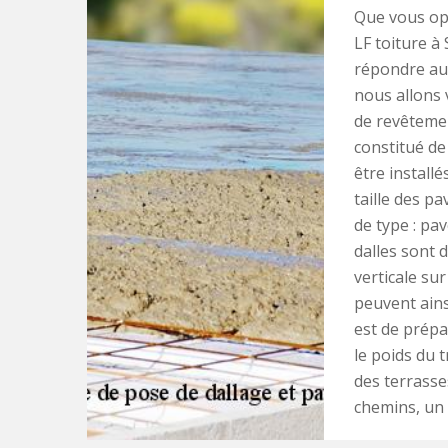
Que vous opt
LF toiture à
répondre au 
nous allons 
de revêteme
constitué de
être installé
taille des pa
de type : pa
dalles sont 
verticale sur
peuvent ains
est de prépa
le poids du 
des terrasses
chemins, un 