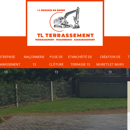
NTREPRISE
MAÇONNERIE
POSE DE
ETANCHÉITÉ DE
CRÉATION DE
T
SAINISSEMENT
13
CLÔTURE
TERRASSE 13
MURETS ET MURS
13
13
13