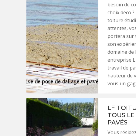
besoin de co
choix déco ?
toiture étud
attentes, vo
portera sur t
son expérie
domaine de l
entreprise L
travail de pa
hauteur de v
vous un gage 
LF TOIT
TOUS LE
PAVÉS
Vous résidez