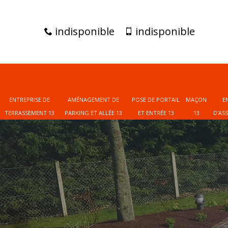
indisponible
indisponible
ENTREPRISE DE
AMÉNAGEMENT DE
POSE DE PORTAIL
MAÇON
E
TERRASSEMENT 13
PARKING ET ALLÉE 13
ET ENTRÉE 13
13
D'AS