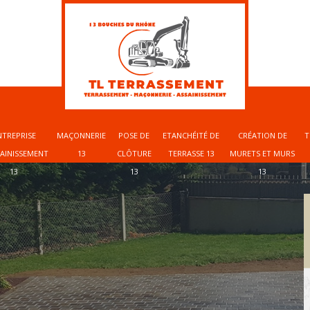
NTREPRISE
MAÇONNERIE
POSE DE
ETANCHÉITÉ DE
CRÉATION DE
T
SAINISSEMENT
13
CLÔTURE
TERRASSE 13
MURETS ET MURS
13
13
13