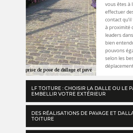
vous êtes à 
effectuer des
contact qu’i
à proximité
leaders dans
bien entendu
pouvons égal
selon les be
déplacements
LF TOITURE : CHOISIR LA DALLE OU LE
EMBELLIR VOTRE EXTÉRIEUR
DES RÉALISATIONS DE PAVAGE ET DALLA
TOITURE