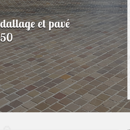
 dallage et pavé
550