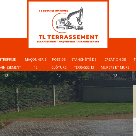
NTREPRISE
MAÇONNERIE
POSE DE
ETANCHÉITÉ DE
CRÉATION DE
T
SAINISSEMENT
13
CLÔTURE
TERRASSE 13
MURETS ET MURS
13
13
13