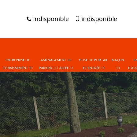
indisponible
indisponible
ENTREPRISE DE
AMÉNAGEMENT DE
POSE DE PORTAIL
MAÇON
E
TERRASSEMENT 13
PARKING ET ALLÉE 13
ET ENTRÉE 13
13
D'AS