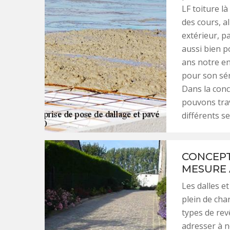
LF toiture l
des cours, al
extérieur, p
aussi bien p
ans notre en
pour son séri
Dans la conc
pouvons trav
différents s
CONCEPT
MESURE 
Les dalles e
plein de cha
types de rev
adresser à n