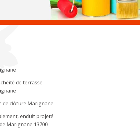
ignane
chéité de terrasse
ignane
e de clôture Marignane
lement, enduit projeté
ade Marignane 13700