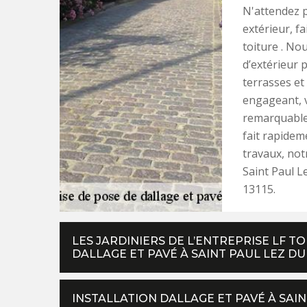
N'attendez p
extérieur, f
toiture . No
d’extérieur p
terrasses e
engageant, v
remarquable
fait rapidem
travaux, not
Saint Paul L
13115.
LES JARDINIERS DE L’ENTREPRISE LF T
DALLAGE ET PAVÉ À SAINT PAUL LEZ D
INSTALLATION DALLAGE ET PAVÉ À SAI