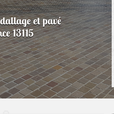
 dallage et pavé
ce 13115