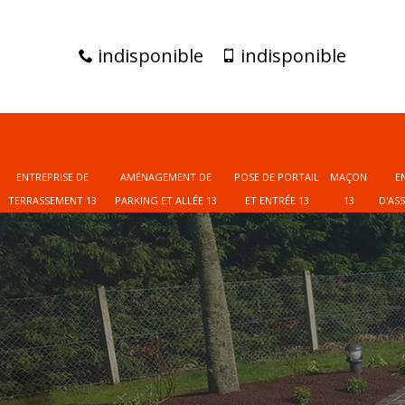
indisponible
indisponible
ENTREPRISE DE
AMÉNAGEMENT DE
POSE DE PORTAIL
MAÇON
E
TERRASSEMENT 13
PARKING ET ALLÉE 13
ET ENTRÉE 13
13
D'AS