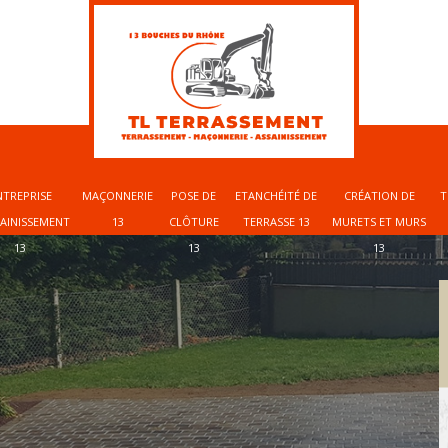
NTREPRISE
MAÇONNERIE
POSE DE
ETANCHÉITÉ DE
CRÉATION DE
T
SAINISSEMENT
13
CLÔTURE
TERRASSE 13
MURETS ET MURS
13
13
13