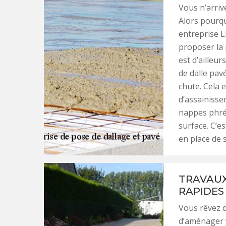
Vous n’arrive
Alors pourqu
entreprise L
proposer la 
est d’ailleur
de dalle pavé
chute. Cela 
d’assainiss
nappes phréa
surface. C’es
en place de 
TRAVAUX
RAPIDES
Vous rêvez d
d’aménager v