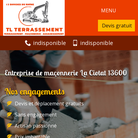
MENU
Devis gratuit
indisponible
indisponible
Entreprise de maçonnerie La Ciotat 13600
Nos engagements
Devis et déplacement gratuits
Sans engagement
Artisan passionné
Prix imbattable