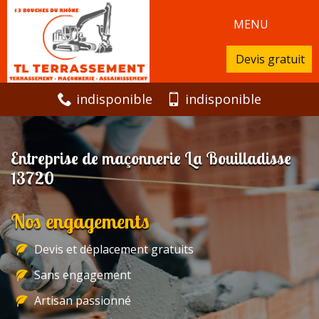
MENU
Devis gratuit
indisponible
indisponible
Entreprise de maçonnerie La Bouilladisse
13720
Nos engagements
Devis et déplacement gratuits
Sans engagement
Artisan passionné