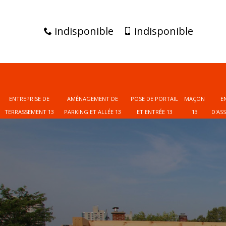
indisponible
indisponible
ENTREPRISE DE
AMÉNAGEMENT DE
POSE DE PORTAIL
MAÇON
E
TERRASSEMENT 13
PARKING ET ALLÉE 13
ET ENTRÉE 13
13
D'AS