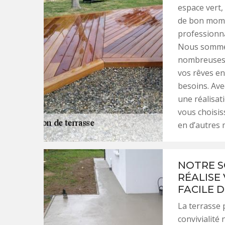
espace vert,
de bon momen
professionna
Nous sommes
nombreuses 
vos rêves en
besoins. Ave
une réalisat
vous choisis
en d’autres 
NOTRE S
RÉALISE
FACILE 
La terrasse 
convivialit