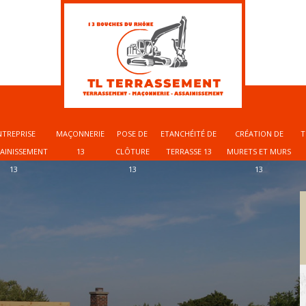
NTREPRISE
MAÇONNERIE
POSE DE
ETANCHÉITÉ DE
CRÉATION DE
T
SAINISSEMENT
13
CLÔTURE
TERRASSE 13
MURETS ET MURS
13
13
13