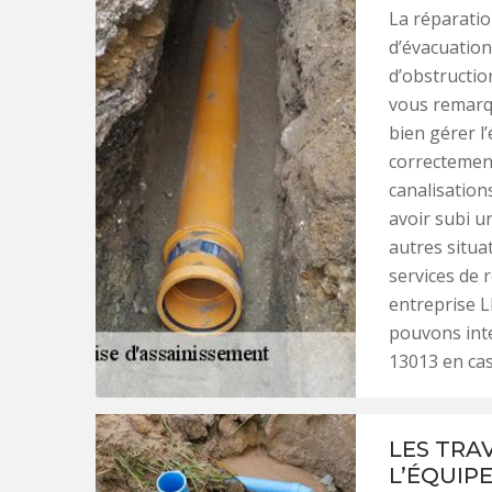
La réparatio
d’évacuatio
d’obstructio
vous remarqu
bien gérer l
correctement
canalisation
avoir subi u
autres situat
services de 
entreprise L
pouvons inte
13013 en cas
LES TRA
L’ÉQUIPE