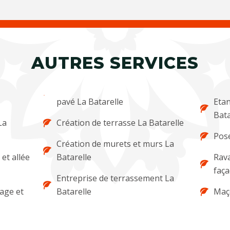
AUTRES SERVICES
pavé La Batarelle
Etan
Bata
La
Création de terrasse La Batarelle
Pose
Création de murets et murs La
et allée
Batarelle
Rava
faça
Entreprise de terrassement La
lage et
Batarelle
Maço