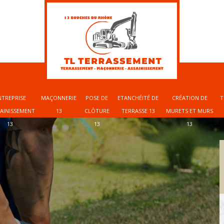
NTREPRISE
MAÇONNERIE
POSE DE
ETANCHÉITÉ DE
CRÉATION DE
T
SAINISSEMENT
13
CLÔTURE
TERRASSE 13
MURETS ET MURS
13
13
13