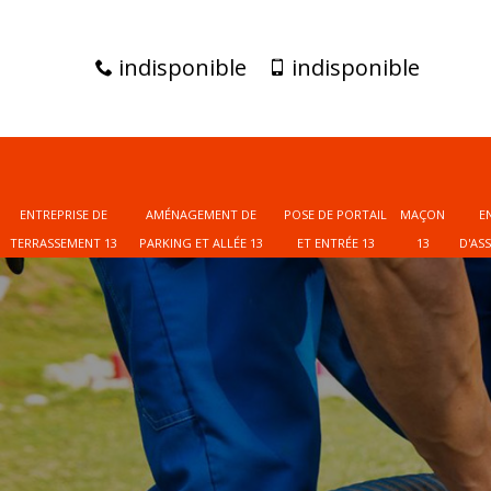
indisponible
indisponible
ENTREPRISE DE
AMÉNAGEMENT DE
POSE DE PORTAIL
MAÇON
E
TERRASSEMENT 13
PARKING ET ALLÉE 13
ET ENTRÉE 13
13
D'AS