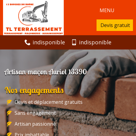
MENU
Devis gratuit
indisponible
indisponible
Artisan maçon Auriol 13390
Nos engagements
Devis et déplacement gratuits
Sans engagement
Artisan passionné
Prix imbattable