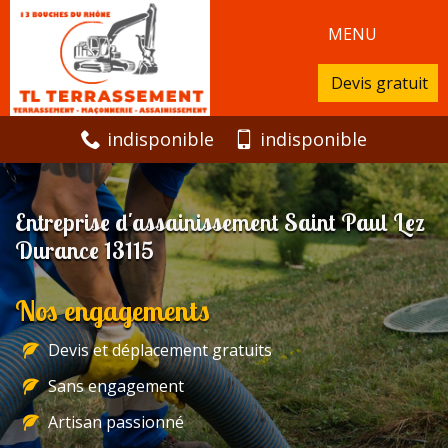
MENU
Devis gratuit
indisponible
indisponible
Entreprise d'assainissement Saint Paul Lez
Durance 13115
Nos engagements
Devis et déplacement gratuits
Sans engagement
Artisan passionné