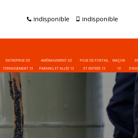
indisponible
indisponible
ENTREPRISE DE
AMÉNAGEMENT DE
POSE DE PORTAIL
MAÇON
E
TERRASSEMENT 13
PARKING ET ALLÉE 13
ET ENTRÉE 13
13
D'AS