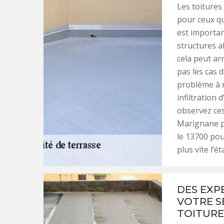
Les toitures
pour ceux qu
est importan
structures af
cela peut ar
pas les cas d
problème à n
infiltration 
observez ces
Marignane pe
le 13700 pou
plus vite l’é
DES EXP
VOTRE S
TOITURE