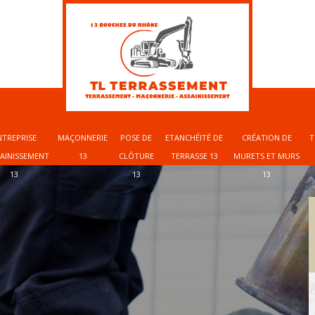
NTREPRISE
MAÇONNERIE
POSE DE
ETANCHÉITÉ DE
CRÉATION DE
T
SAINISSEMENT
13
CLÔTURE
TERRASSE 13
MURETS ET MURS
13
13
13