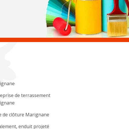
ignane
eprise de terrassement
ignane
e de clôture Marignane
lement, enduit projeté