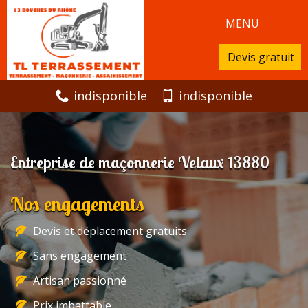
MENU
Devis gratuit
indisponible
indisponible
Entreprise de maçonnerie Velaux 13880
Nos engagements
Devis et déplacement gratuits
Sans engagement
Artisan passionné
Prix imbattable