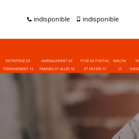
indisponible
indisponible
ENTREPRISE DE
AMÉNAGEMENT DE
POSE DE PORTAIL
MAÇON
E
TERRASSEMENT 13
PARKING ET ALLÉE 13
ET ENTRÉE 13
13
D'AS