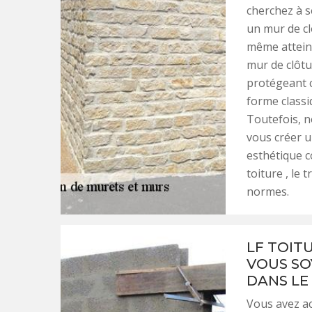
cherchez à s
un mur de cl
même atteind
mur de clôtu
protégeant c
forme classi
Toutefois, n
vous créer u
esthétique co
toiture , le
normes.
LF TOIT
VOUS SO
DANS LE
Vous avez ac