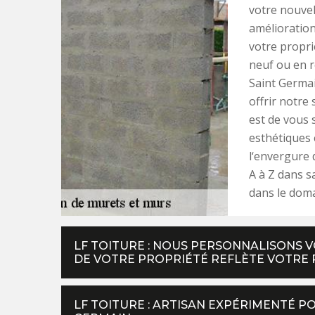
votre nouve
amélioratio
votre propri
neuf ou en r
Saint Germa
offrir notre
est de vous 
esthétiques 
l‘envergure
A à Z dans s
dans le doma
LF TOITURE : NOUS PERSONNALISONS 
DE VOTRE PROPRIÉTÉ REFLÈTE VOTRE
LF TOITURE : ARTISAN EXPÉRIMENTÉ P