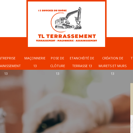
NTREPRISE
MAÇONNERIE
POSE DE
ETANCHÉITÉ DE
CRÉATION DE
T
SAINISSEMENT
13
CLÔTURE
TERRASSE 13
MURETS ET MURS
13
13
13