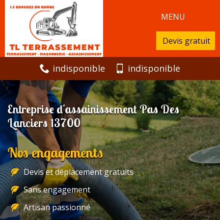
MENU
Devis gratuit
indisponible
indisponible
Entreprise d'assainissement Pas Des
Lanciers 13700
Nos engagements
Devis et déplacement gratuits
Sans engagement
Artisan passionné