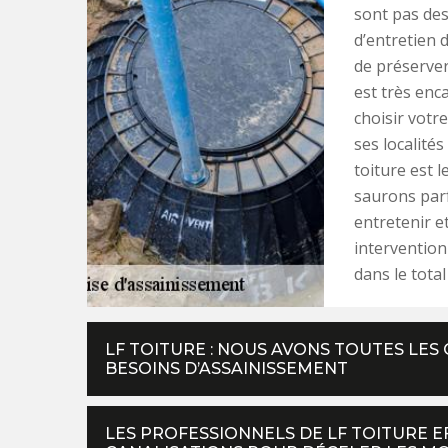
sont pas des 
d’entretien 
de préserver
est très enc
choisir votre
ses localité
toiture est l
saurons parf
entretenir e
intervention
dans le tota
LF TOITURE : NOUS AVONS TOUTES LES
BESOINS D’ASSAINISSEMENT
LES PROFESSIONNELS DE LF TOITURE 