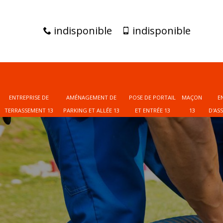
indisponible
indisponible
ENTREPRISE DE
AMÉNAGEMENT DE
POSE DE PORTAIL
MAÇON
E
TERRASSEMENT 13
PARKING ET ALLÉE 13
ET ENTRÉE 13
13
D'AS