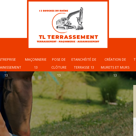
NTREPRISE
MAÇONNERIE
POSE DE
ETANCHÉITÉ DE
CRÉATION DE
T
SAINISSEMENT
13
CLÔTURE
TERRASSE 13
MURETS ET MURS
13
13
13