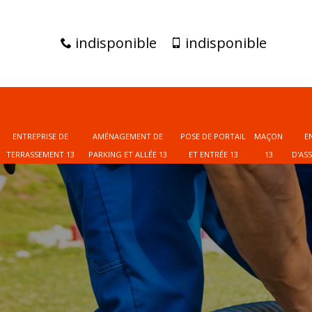
indisponible
indisponible
ENTREPRISE DE
AMÉNAGEMENT DE
POSE DE PORTAIL
MAÇON
E
TERRASSEMENT 13
PARKING ET ALLÉE 13
ET ENTRÉE 13
13
D'AS