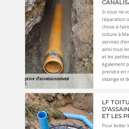
CANALIS
Si vous ne v
réparation o
chose à faire
toiture à Ma
services d’e
ainsi tous 
et les petit
également p
prendre en m
vidange et d
LF TOIT
D’ASSAI
ET LES 
Pour éviter 