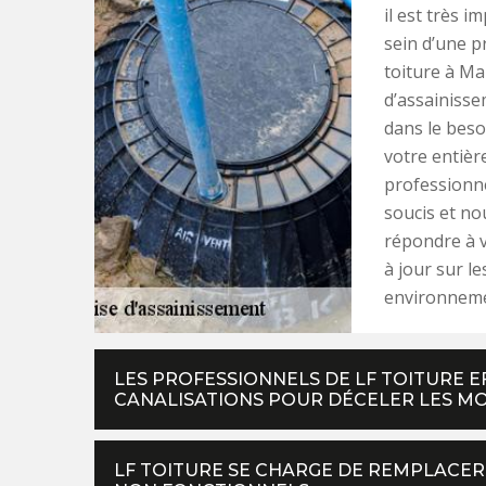
il est très 
sein d’une p
toiture à Ma
d’assainisse
dans le beso
votre entièr
professionne
soucis et no
répondre à v
à jour sur l
environneme
LES PROFESSIONNELS DE LF TOITURE 
CANALISATIONS POUR DÉCELER LES M
LF TOITURE SE CHARGE DE REMPLACE