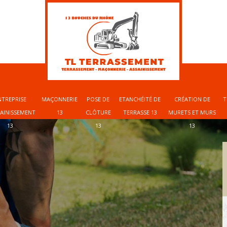
NTREPRISE
MAÇONNERIE
POSE DE
ETANCHÉITÉ DE
CRÉATION DE
T
SAINISSEMENT
13
CLÔTURE
TERRASSE 13
MURETS ET MURS
13
13
13