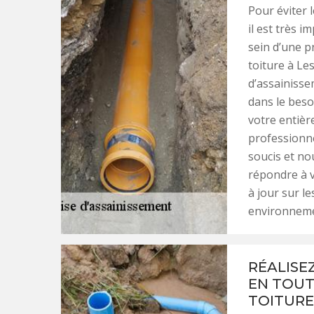
Pour éviter 
il est très 
sein d’une p
toiture à Le
d’assainisse
dans le beso
votre entièr
professionne
soucis et no
répondre à v
à jour sur l
environneme
RÉALISE
EN TOUT
TOITURE