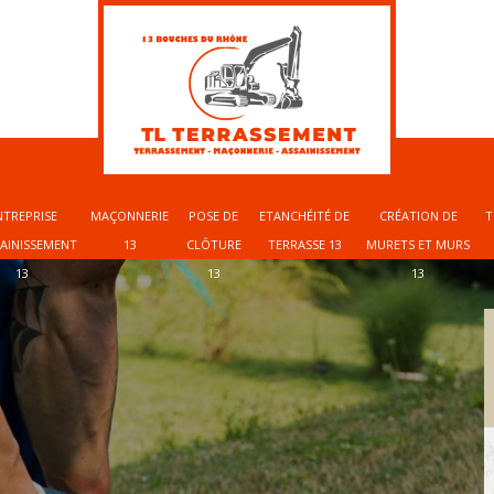
NTREPRISE
MAÇONNERIE
POSE DE
ETANCHÉITÉ DE
CRÉATION DE
T
SAINISSEMENT
13
CLÔTURE
TERRASSE 13
MURETS ET MURS
13
13
13