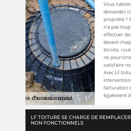
Vous habitez
demandez co
propriété ? 
n’a pas touj
effectuer d
devant chaqu
étroite, rout
ne pourrons 
satisfaire no
Avec LF toitu
intervention
facturation
également de
LF TOITURE SE CHARGE DE REMPLACE
NON FONCTIONNELS