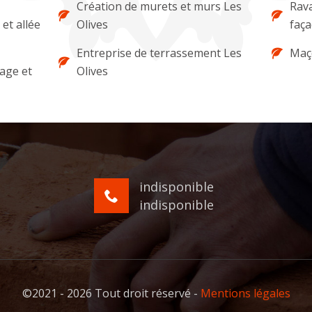
Création de murets et murs Les
Rava
et allée
Olives
faça
Entreprise de terrassement Les
Maço
lage et
Olives
indisponible
indisponible
©2021 - 2026 Tout droit réservé -
Mentions légales