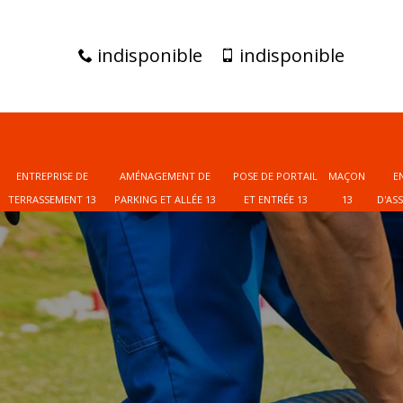
indisponible
indisponible
ENTREPRISE DE
AMÉNAGEMENT DE
POSE DE PORTAIL
MAÇON
E
TERRASSEMENT 13
PARKING ET ALLÉE 13
ET ENTRÉE 13
13
D'AS