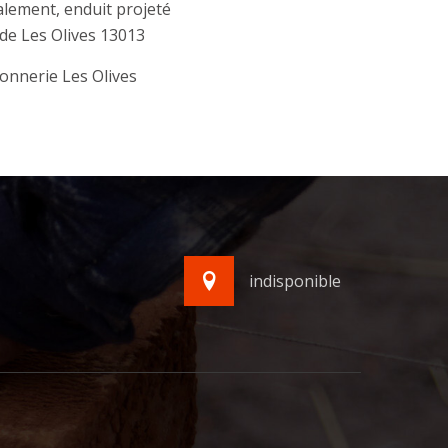
lement, enduit projeté
de Les Olives 13013
nnerie Les Olives
indisponible