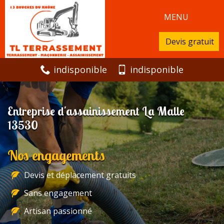
MENU
Devis gratuit
indisponible
indisponible
Entreprise d'assainissement La Malle
13530
Nos engagements
Devis et déplacement gratuits
Sans engagement
Artisan passionné