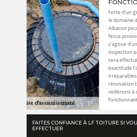
FONCTI
Forte d’un g
le domaine d
Albaron peut
Nous pouvon
s’agisse d’un
inspection p
sera effectu
exactitude 
irréparables
rénovation to
veillerons à
fonctionnalit
FAITES CONFIANCE À LF TOITURE SI VO
EFFECTUER