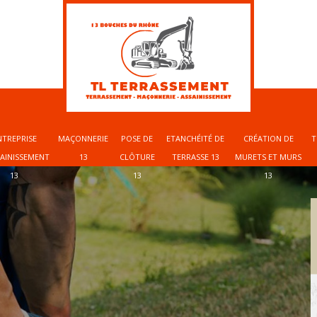
NTREPRISE
MAÇONNERIE
POSE DE
ETANCHÉITÉ DE
CRÉATION DE
T
SAINISSEMENT
13
CLÔTURE
TERRASSE 13
MURETS ET MURS
13
13
13