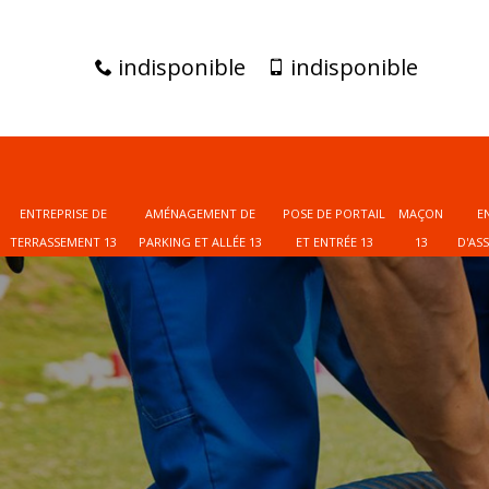
indisponible
indisponible
ENTREPRISE DE
AMÉNAGEMENT DE
POSE DE PORTAIL
MAÇON
E
TERRASSEMENT 13
PARKING ET ALLÉE 13
ET ENTRÉE 13
13
D'AS