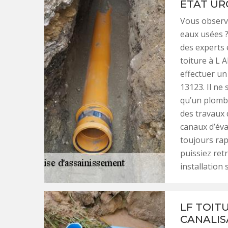
ÉTAT UR
Vous observe
eaux usées ?
des experts 
toiture à L A
effectuer un
13123. Il ne
qu’un plomb
des travaux 
canaux d’éva
toujours rap
puissiez ret
installation 
LF TOIT
CANALIS