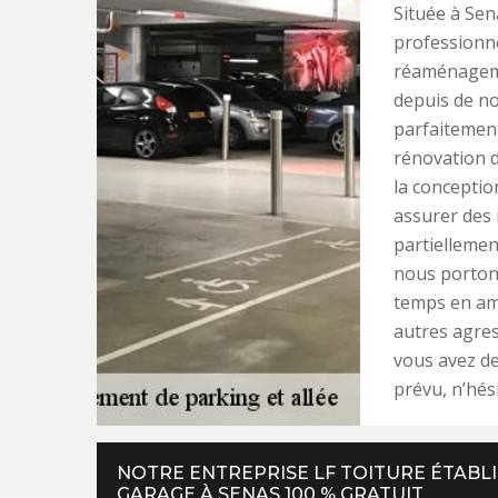
Située à Sen
professionne
réaménageme
depuis de n
parfaitemen
rénovation d
la conceptio
assurer des 
partiellemen
nous portons
temps en amé
autres agress
vous avez de
prévu, n’hési
NOTRE ENTREPRISE LF TOITURE ÉTABL
GARAGE À SENAS 100 % GRATUIT