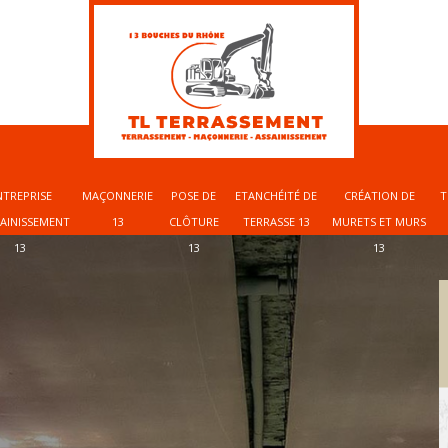
NTREPRISE
MAÇONNERIE
POSE DE
ETANCHÉITÉ DE
CRÉATION DE
T
SAINISSEMENT
13
CLÔTURE
TERRASSE 13
MURETS ET MURS
13
13
13