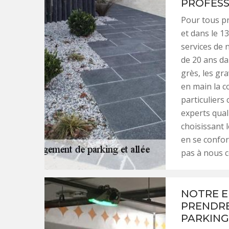
PROFESS
Pour tous pr
et dans le 1
services de n
de 20 ans da
grès, les gr
en main la c
particuliers
experts qual
choisissant 
en se confor
pas à nous c
NOTRE E
PRENDRE
PARKING