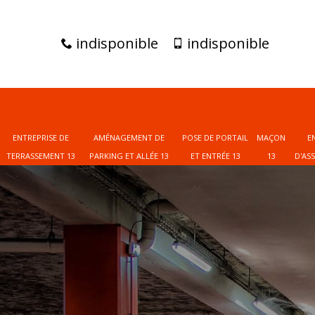
indisponible
indisponible
ENTREPRISE DE
AMÉNAGEMENT DE
POSE DE PORTAIL
MAÇON
E
TERRASSEMENT 13
PARKING ET ALLÉE 13
ET ENTRÉE 13
13
D'AS