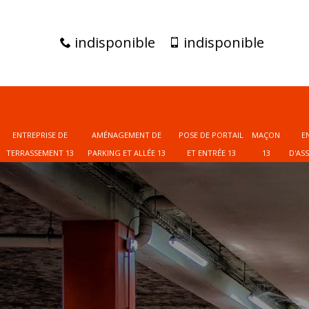
indisponible
indisponible
ENTREPRISE DE
AMÉNAGEMENT DE
POSE DE PORTAIL
MAÇON
E
TERRASSEMENT 13
PARKING ET ALLÉE 13
ET ENTRÉE 13
13
D'AS