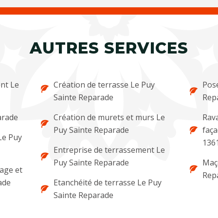
AUTRES SERVICES
nt Le
Création de terrasse Le Puy
Pose
Sainte Reparade
Rep
arade
Création de murets et murs Le
Rava
Puy Sainte Reparade
faça
Le Puy
136
Entreprise de terrassement Le
Puy Sainte Reparade
Maç
lage et
Rep
ade
Etanchéité de terrasse Le Puy
Sainte Reparade