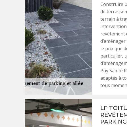
Construire 
de terrassem
terrain à tra
intervention
revêtement d
d’aménager v
le prix que 
particulier, 
d’aménagemen
Puy Sainte R
adaptés à to
tous moment
LF TOIT
REVÊTEM
PARKING