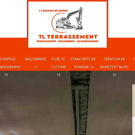
NTREPRISE
MAÇONNERIE
POSE DE
ETANCHÉITÉ DE
CRÉATION DE
T
SAINISSEMENT
13
CLÔTURE
TERRASSE 13
MURETS ET MURS
13
13
13