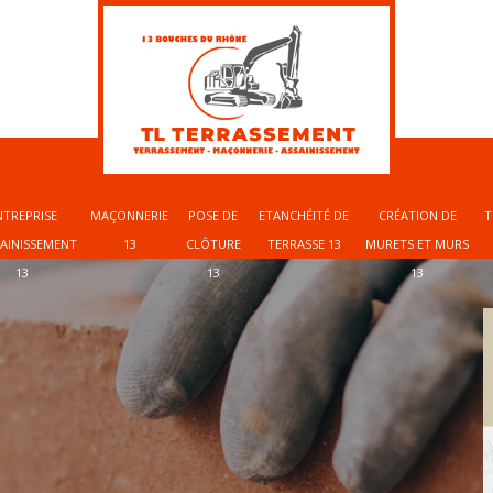
NTREPRISE
MAÇONNERIE
POSE DE
ETANCHÉITÉ DE
CRÉATION DE
T
SAINISSEMENT
13
CLÔTURE
TERRASSE 13
MURETS ET MURS
13
13
13