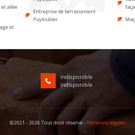
et allée
faça
Entreprise de terrassement
Puyloubier
Maç
lage et
indisponible
indisponible
©2021 - 2026 Tout droit réservé -
Mentions légales