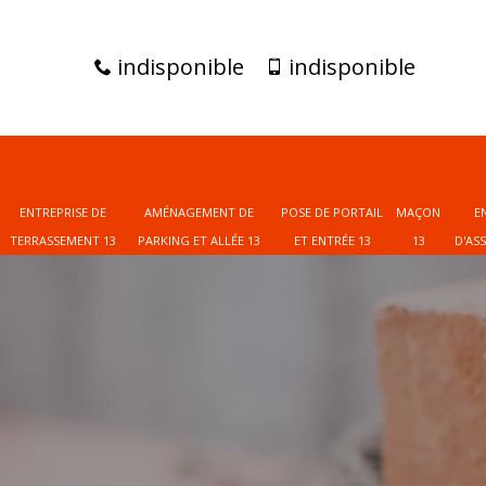
indisponible
indisponible
ENTREPRISE DE
AMÉNAGEMENT DE
POSE DE PORTAIL
MAÇON
E
TERRASSEMENT 13
PARKING ET ALLÉE 13
ET ENTRÉE 13
13
D'AS