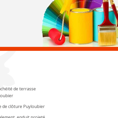
chéité de terrasse
loubier
 de clôture Puyloubier
lement, enduit projeté