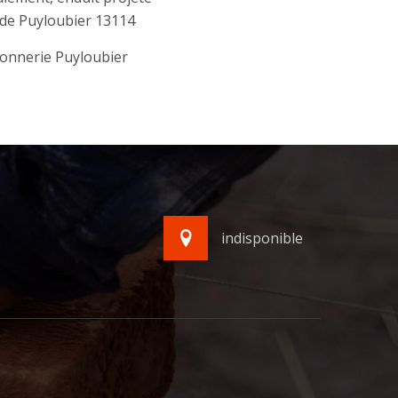
de Puyloubier 13114
onnerie Puyloubier
indisponible