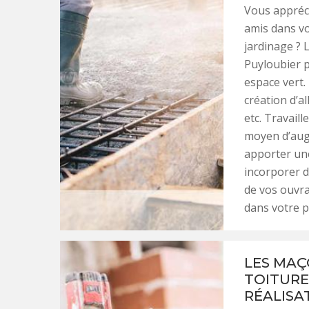
Vous appréci
amis dans vo
jardinage ? 
Puyloubier p
espace vert. 
création d’a
etc. Travaill
moyen d’aug
apporter une
incorporer d
de vos ouvr
dans votre p
LES MAÇ
TOITURE
RÉALISA