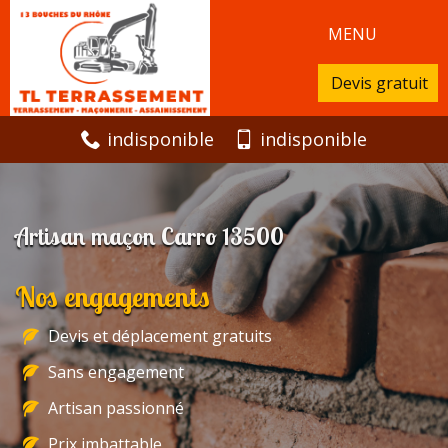
MENU
Devis gratuit
indisponible
indisponible
Artisan maçon Carro 13500
Nos engagements
Devis et déplacement gratuits
Sans engagement
Artisan passionné
Prix imbattable