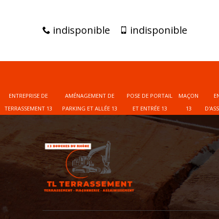
indisponible
indisponible
ENTREPRISE DE
AMÉNAGEMENT DE
POSE DE PORTAIL
MAÇON
E
TERRASSEMENT 13
PARKING ET ALLÉE 13
ET ENTRÉE 13
13
D'AS