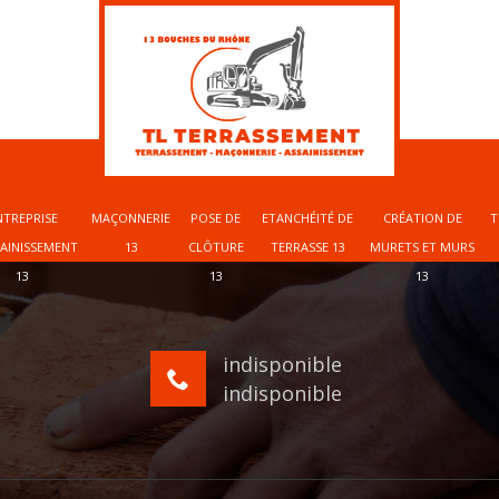
NTREPRISE
MAÇONNERIE
POSE DE
ETANCHÉITÉ DE
CRÉATION DE
T
SAINISSEMENT
13
CLÔTURE
TERRASSE 13
MURETS ET MURS
13
13
13
indisponible
indisponible