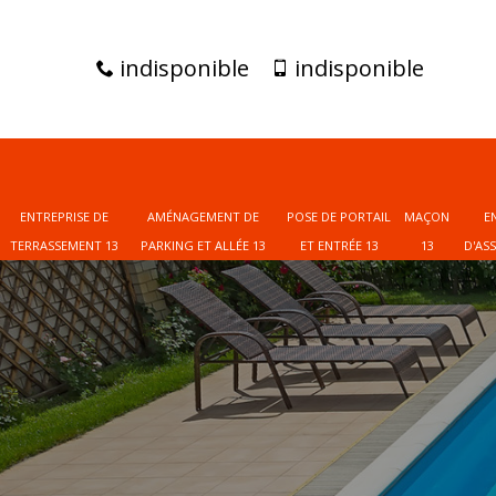
indisponible
indisponible
ENTREPRISE DE
AMÉNAGEMENT DE
POSE DE PORTAIL
MAÇON
E
TERRASSEMENT 13
PARKING ET ALLÉE 13
ET ENTRÉE 13
13
D'AS