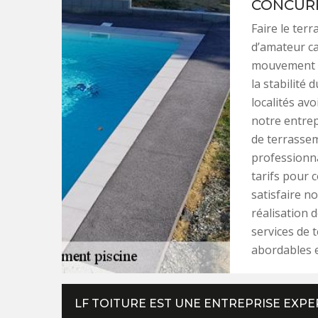
CONCUR
Faire le ter
d’amateur ca
mouvement d
la stabilité 
localités a
notre entrepr
de terrassem
professionna
tarifs pour 
satisfaire no
réalisation d
services de 
abordables e
LF TOITURE EST UNE ENTREPRISE EXP