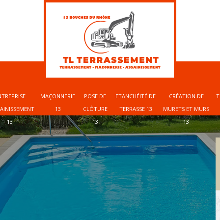
NTREPRISE
MAÇONNERIE
POSE DE
ETANCHÉITÉ DE
CRÉATION DE
T
SAINISSEMENT
13
CLÔTURE
TERRASSE 13
MURETS ET MURS
13
13
13