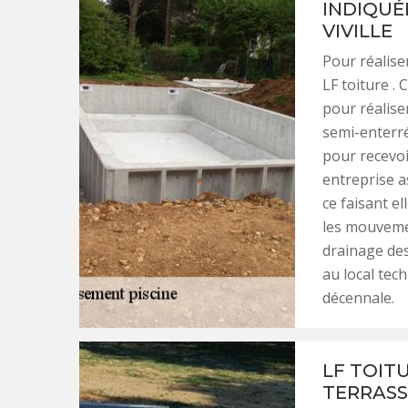
INDIQUÉ
VIVILLE
Pour réaliser
LF toiture .
pour réaliser
semi-enterré
pour recevoi
entreprise a
ce faisant e
les mouvemen
drainage des
au local tec
décennale.
LF TOIT
TERRASS