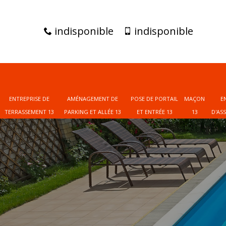
indisponible
indisponible
ENTREPRISE DE
AMÉNAGEMENT DE
POSE DE PORTAIL
MAÇON
E
TERRASSEMENT 13
PARKING ET ALLÉE 13
ET ENTRÉE 13
13
D'AS