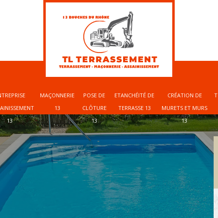
NTREPRISE
MAÇONNERIE
POSE DE
ETANCHÉITÉ DE
CRÉATION DE
T
SAINISSEMENT
13
CLÔTURE
TERRASSE 13
MURETS ET MURS
13
13
13