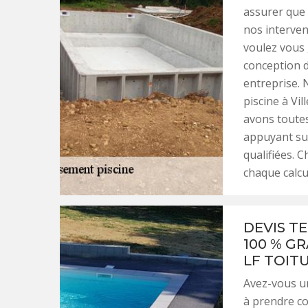
assurer que 
nos interven
voulez vous 
conception d
entreprise. 
piscine à Vil
avons toutes
appuyant sur
qualifiées. 
chaque calcu
DEVIS T
100 % G
LF TOIT
Avez-vous un
à prendre con