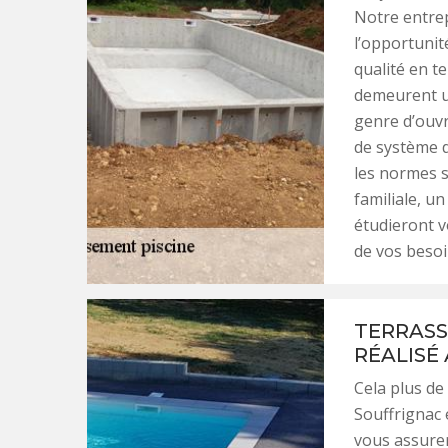
Notre entrep
l’opportunit
qualité en t
demeurent un
genre d’ouvr
de système d
les normes s
familiale, u
étudieront v
de vos besoi
TERRASS
RÉALISÉ
Cela plus de
Souffrignac 
vous assurer