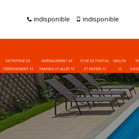
indisponible
indisponible
ENTREPRISE DE
AMÉNAGEMENT DE
POSE DE PORTAIL
MAÇON
E
TERRASSEMENT 13
PARKING ET ALLÉE 13
ET ENTRÉE 13
13
D'AS