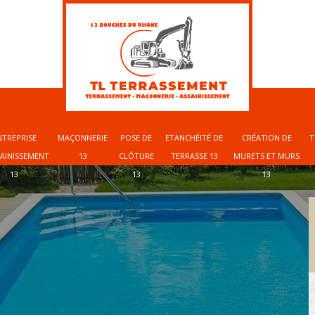
NTREPRISE
MAÇONNERIE
POSE DE
ETANCHÉITÉ DE
CRÉATION DE
T
SAINISSEMENT
13
CLÔTURE
TERRASSE 13
MURETS ET MURS
13
13
13