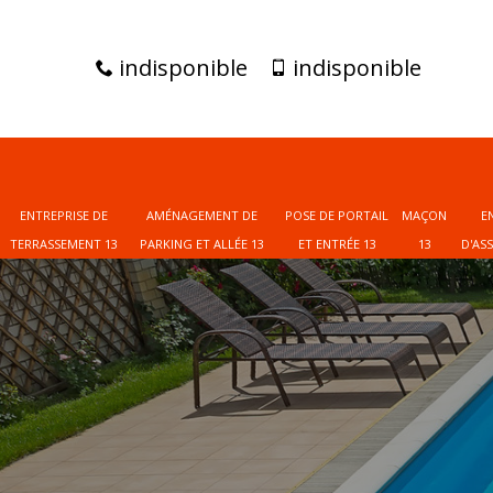
indisponible
indisponible
ENTREPRISE DE
AMÉNAGEMENT DE
POSE DE PORTAIL
MAÇON
E
TERRASSEMENT 13
PARKING ET ALLÉE 13
ET ENTRÉE 13
13
D'AS