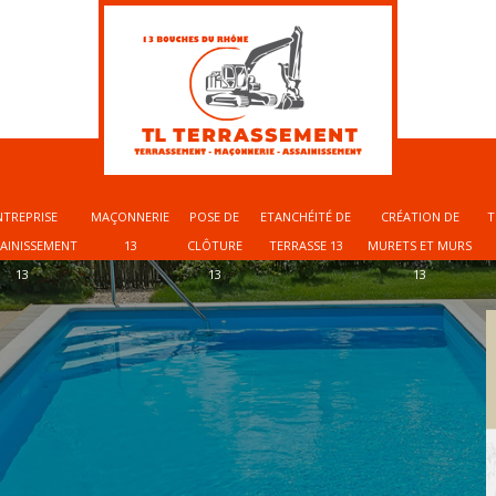
NTREPRISE
MAÇONNERIE
POSE DE
ETANCHÉITÉ DE
CRÉATION DE
T
SAINISSEMENT
13
CLÔTURE
TERRASSE 13
MURETS ET MURS
13
13
13