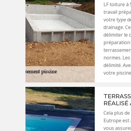
LF toiture à
travail prép
votre type d
drainage. Ce
délimiter le
préparation 
terrassement
normes. Les 
délimité. Av
votre piscin
TERRASS
RÉALISÉ
Cela plus de
Eutrope est 
vous assurer