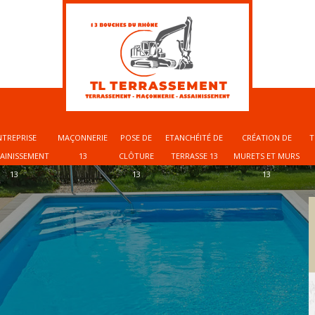
NTREPRISE
MAÇONNERIE
POSE DE
ETANCHÉITÉ DE
CRÉATION DE
T
SAINISSEMENT
13
CLÔTURE
TERRASSE 13
MURETS ET MURS
13
13
13