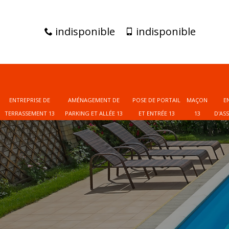
indisponible
indisponible
ENTREPRISE DE
AMÉNAGEMENT DE
POSE DE PORTAIL
MAÇON
E
TERRASSEMENT 13
PARKING ET ALLÉE 13
ET ENTRÉE 13
13
D'AS