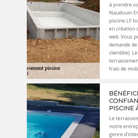
à prendre con
Naudouin Emb
piscine LF t
en création d
web. Vous po
demande de 
clientèle). L
terrassement
frais de mobi
BÉNÉFIC
CONFIAN
PISCINE 
Le terrassem
notre entrep
genre d’inte