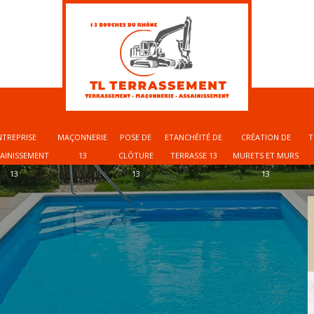
NTREPRISE
MAÇONNERIE
POSE DE
ETANCHÉITÉ DE
CRÉATION DE
T
SAINISSEMENT
13
CLÔTURE
TERRASSE 13
MURETS ET MURS
13
13
13