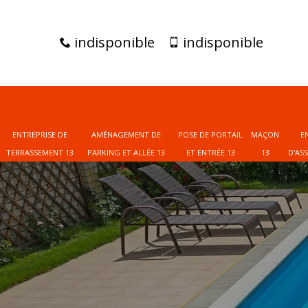
indisponible
indisponible
ENTREPRISE DE
AMÉNAGEMENT DE
POSE DE PORTAIL
MAÇON
E
TERRASSEMENT 13
PARKING ET ALLÉE 13
ET ENTRÉE 13
13
D'AS