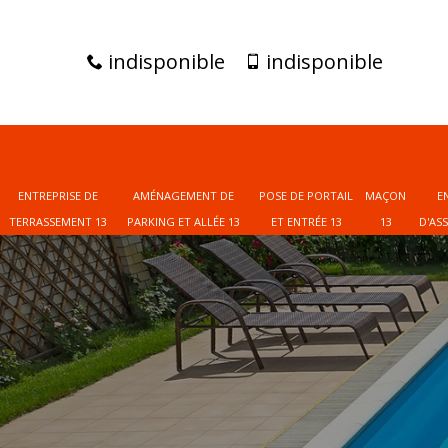
indisponible
indisponible
ENTREPRISE DE
AMÉNAGEMENT DE
POSE DE PORTAIL
MAÇON
E
TERRASSEMENT 13
PARKING ET ALLÉE 13
ET ENTRÉE 13
13
D'AS