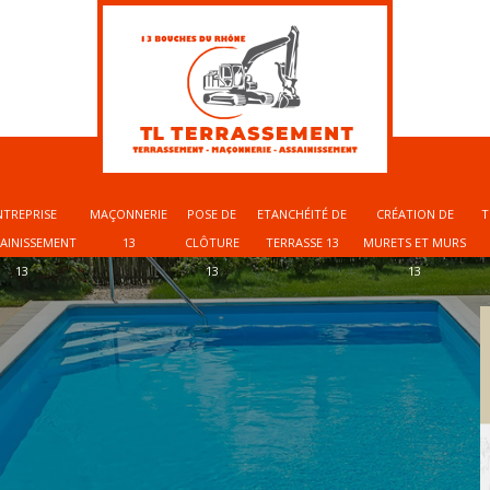
NTREPRISE
MAÇONNERIE
POSE DE
ETANCHÉITÉ DE
CRÉATION DE
T
SAINISSEMENT
13
CLÔTURE
TERRASSE 13
MURETS ET MURS
13
13
13