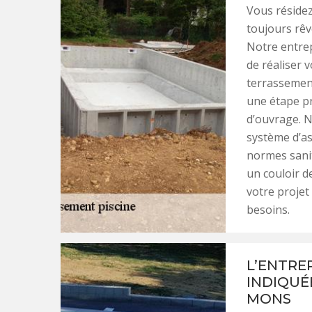
Vous résidez
toujours rêv
Notre entrep
de réaliser 
terrassemen
une étape pr
d’ouvrage. N
système d’as
normes sanit
un couloir 
votre projet
besoins.
L’ENTRE
INDIQUÉ
MONS