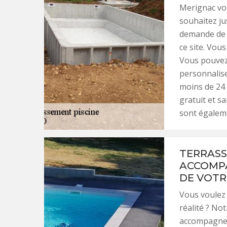
Merignac vos
souhaitez ju
demande de d
ce site. Vous
Vous pouvez
personnalise
moins de 24 
gratuit et s
sont égaleme
TERRASS
ACCOMPA
DE VOTR
Vous voulez 
réalité ? No
accompagner