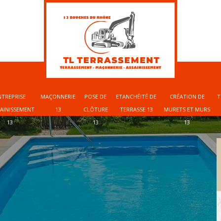
NTREPRISE
MAÇONNERIE
POSE DE
ETANCHÉITÉ DE
CRÉATION DE
T
SAINISSEMENT
13
CLÔTURE
TERRASSE 13
MURETS ET MURS
13
13
13