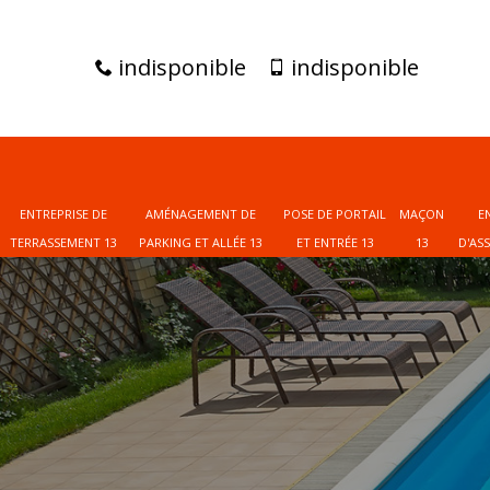
indisponible
indisponible
ENTREPRISE DE
AMÉNAGEMENT DE
POSE DE PORTAIL
MAÇON
E
TERRASSEMENT 13
PARKING ET ALLÉE 13
ET ENTRÉE 13
13
D'AS