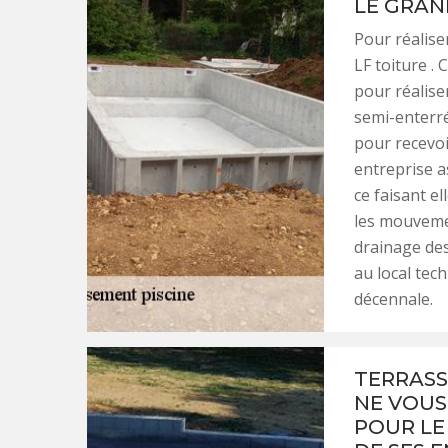
LE GRAN
Pour réaliser
LF toiture .
pour réaliser
semi-enterré
pour recevoi
entreprise a
ce faisant e
les mouvemen
drainage des
au local tec
décennale.
TERRASS
NE VOUS
POUR LE