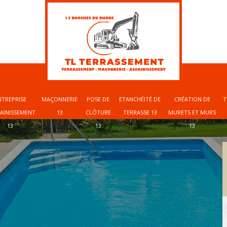
NTREPRISE
MAÇONNERIE
POSE DE
ETANCHÉITÉ DE
CRÉATION DE
T
SAINISSEMENT
13
CLÔTURE
TERRASSE 13
MURETS ET MURS
13
13
13