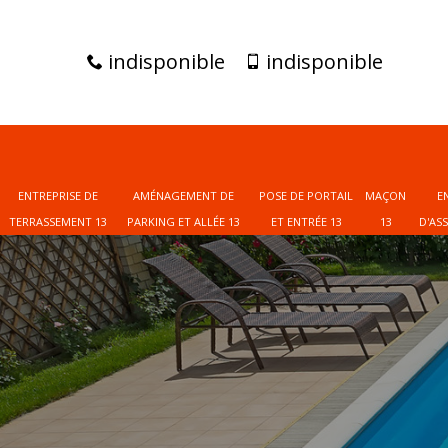
indisponible
indisponible
ENTREPRISE DE
AMÉNAGEMENT DE
POSE DE PORTAIL
MAÇON
E
TERRASSEMENT 13
PARKING ET ALLÉE 13
ET ENTRÉE 13
13
D'AS