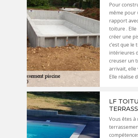
Pour constru
même pour un
rapport avec 
toiture . Ell
créer une pis
c’est que le
intérieures d
creuser un t
arrivait, ell
Elle réalise d
LF TOITU
TERRASS
Vous êtes à 
terrassement
compétences 