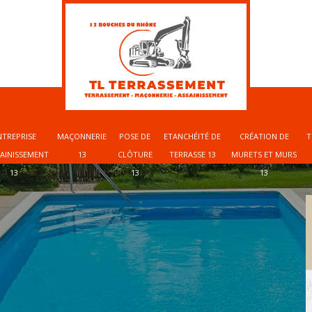
NTREPRISE
MAÇONNERIE
POSE DE
ETANCHÉITÉ DE
CRÉATION DE
T
SAINISSEMENT
13
CLÔTURE
TERRASSE 13
MURETS ET MURS
13
13
13