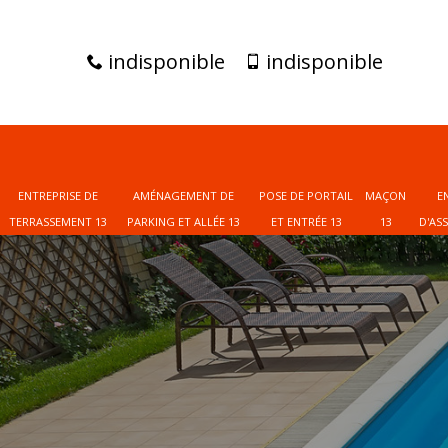
indisponible
indisponible
ENTREPRISE DE
AMÉNAGEMENT DE
POSE DE PORTAIL
MAÇON
E
TERRASSEMENT 13
PARKING ET ALLÉE 13
ET ENTRÉE 13
13
D'AS