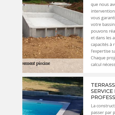
que nous avo
intervention
vous garanti
votre bassin
pouvons réal
et dans les 
capacités à 
l’expertise s
Chaque proje
calcul néces
TERRASS
SERVICE 
PROFESS
La construct
passer par p