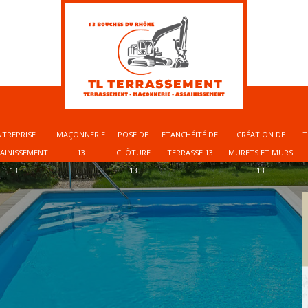
NTREPRISE
MAÇONNERIE
POSE DE
ETANCHÉITÉ DE
CRÉATION DE
T
SAINISSEMENT
13
CLÔTURE
TERRASSE 13
MURETS ET MURS
13
13
13