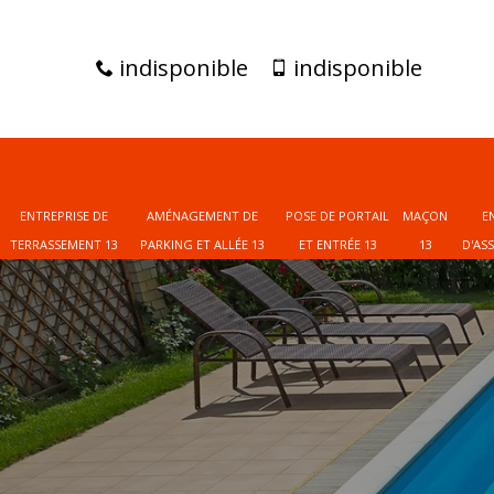
indisponible
indisponible
ENTREPRISE DE
AMÉNAGEMENT DE
POSE DE PORTAIL
MAÇON
E
TERRASSEMENT 13
PARKING ET ALLÉE 13
ET ENTRÉE 13
13
D'AS