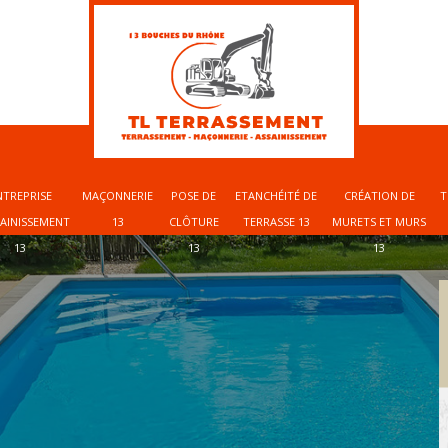
NTREPRISE
MAÇONNERIE
POSE DE
ETANCHÉITÉ DE
CRÉATION DE
T
SAINISSEMENT
13
CLÔTURE
TERRASSE 13
MURETS ET MURS
13
13
13