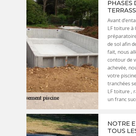
PHASES 
TERRASS
Avant d’enta
LF toiture à 
préparatoire
de sol afin 
fait, nous a
contour de v
achevée, nou
votre piscin
tranchées se
LF toiture ,
un franc suc
NOTRE E
TOUS LE