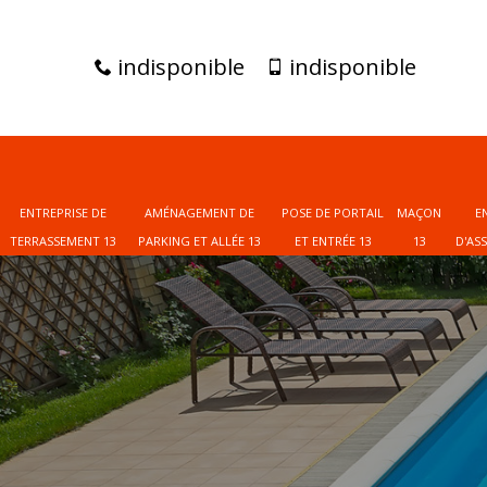
indisponible
indisponible
ENTREPRISE DE
AMÉNAGEMENT DE
POSE DE PORTAIL
MAÇON
E
TERRASSEMENT 13
PARKING ET ALLÉE 13
ET ENTRÉE 13
13
D'AS