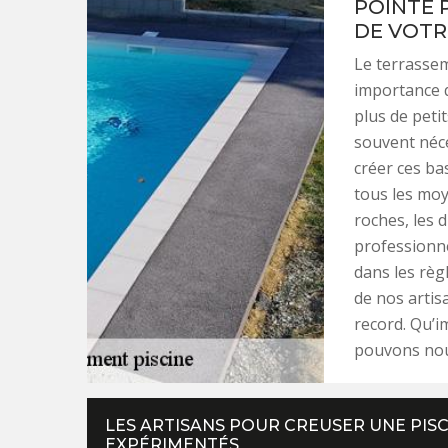
POINTE 
DE VOTR
Le terrassem
importance q
plus de peti
souvent néce
créer ces ba
tous les moy
roches, les 
professionne
dans les règl
de nos artis
record. Qu’im
pouvons nous
LES ARTISANS POUR CREUSER UNE PISC
EXPÉRIMENTÉS