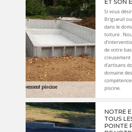
ET SON 
Si vous dési
Brigueuil ou
dans le doma
toiture . No
d’interventi
de votre bas
creusement 
d’artisans d
domaine des 
compétences
piscine.
NOTRE E
TOUS LE
POINTE 