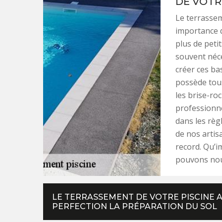
DE VOTR
Le terrassem
importance q
plus de peti
souvent néce
créer ces ba
possède tous
les brise-ro
professionne
dans les règl
de nos artis
record. Qu’im
pouvons nous
LE TERRASSEMENT DE VOTRE PISCINE A
PERFECTION LA PRÉPARATION DU SOL