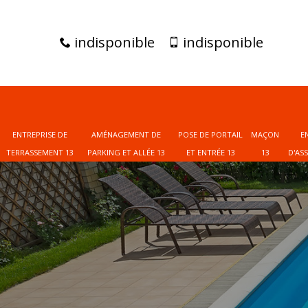
indisponible
indisponible
ENTREPRISE DE
AMÉNAGEMENT DE
POSE DE PORTAIL
MAÇON
E
TERRASSEMENT 13
PARKING ET ALLÉE 13
ET ENTRÉE 13
13
D'AS