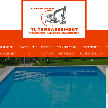
NTREPRISE
MAÇONNERIE
POSE DE
ETANCHÉITÉ DE
CRÉATION DE
T
SAINISSEMENT
13
CLÔTURE
TERRASSE 13
MURETS ET MURS
13
13
13