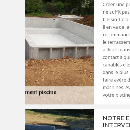
Créer une pis
ne suffit pa
bassin. Cela
il en va de l
recommandé d
le terrassem
ailleurs dans
contact à q
capables d’e
dans le plus
faire avéré 
machines. Av
votre piscine
NOTRE E
INTERVE