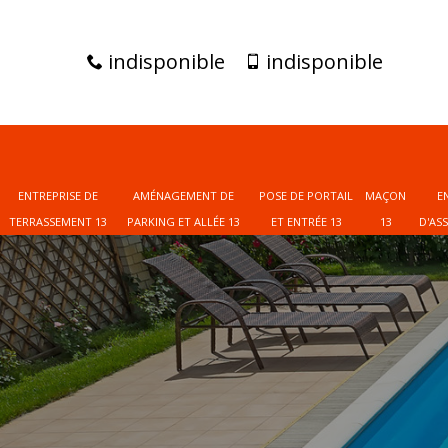
indisponible
indisponible
ENTREPRISE DE
AMÉNAGEMENT DE
POSE DE PORTAIL
MAÇON
E
TERRASSEMENT 13
PARKING ET ALLÉE 13
ET ENTRÉE 13
13
D'AS