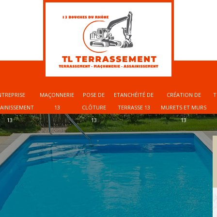
NTREPRISE
MAÇONNERIE
POSE DE
ETANCHÉITÉ DE
CRÉATION DE
T
SAINISSEMENT
13
CLÔTURE
TERRASSE 13
MURETS ET MURS
13
13
13