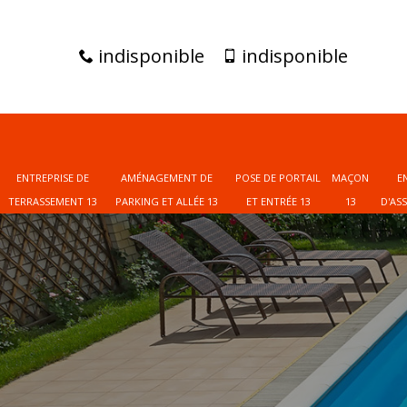
indisponible
indisponible
ENTREPRISE DE
AMÉNAGEMENT DE
POSE DE PORTAIL
MAÇON
E
TERRASSEMENT 13
PARKING ET ALLÉE 13
ET ENTRÉE 13
13
D'AS