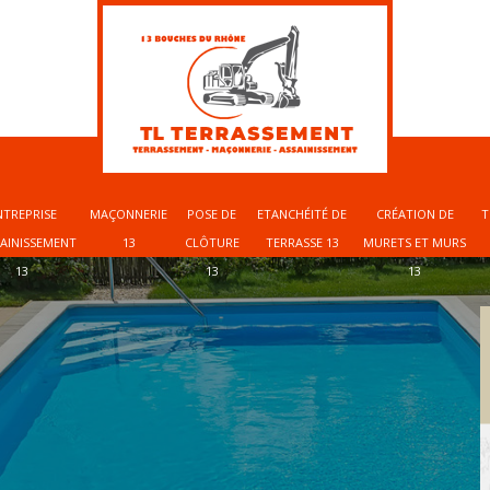
NTREPRISE
MAÇONNERIE
POSE DE
ETANCHÉITÉ DE
CRÉATION DE
T
SAINISSEMENT
13
CLÔTURE
TERRASSE 13
MURETS ET MURS
13
13
13