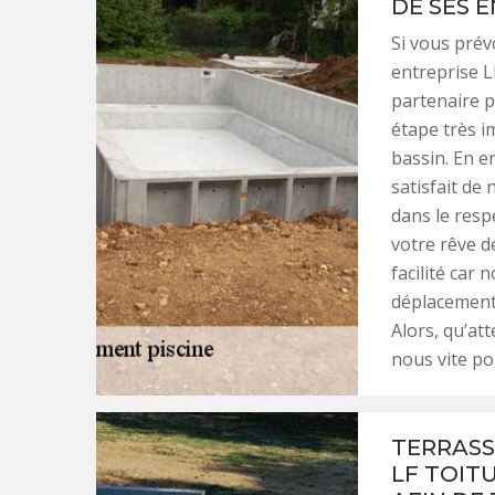
DE SES 
Si vous prév
entreprise LF
partenaire p
étape très i
bassin. En e
satisfait de
dans le resp
votre rêve d
facilité car 
déplacements
Alors, qu’at
nous vite po
TERRASS
LF TOIT