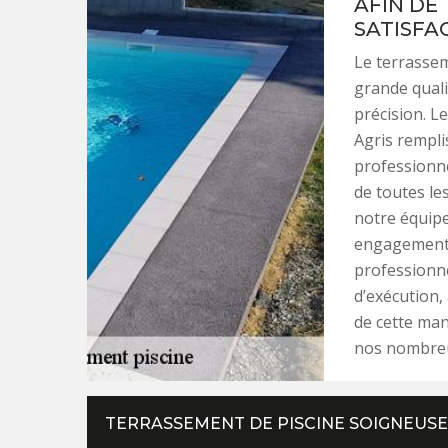
AFIN DE
SATISFA
Le terrassem
grande quali
précision. L
Agris rempli
professionne
de toutes le
notre équipe
engagements 
professionne
d’exécution,
de cette man
nos nombreux
TERRASSEMENT DE PISCINE SOIGNEUSE