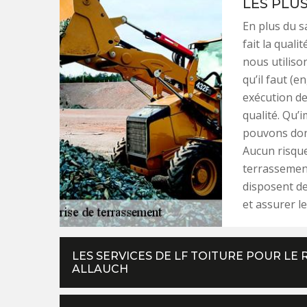
LES PLU
En plus du sa
fait la quali
nous utiliso
qu’il faut (e
exécution de
qualité. Qu’
pouvons donc
Aucun risque
terrassement
disposent de
et assurer le
LES SERVICES DE LF TOITURE POUR L
ALLAUCH