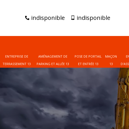
indisponible
indisponible
ENTREPRISE DE
AMÉNAGEMENT DE
POSE DE PORTAIL
MAÇON
E
TERRASSEMENT 13
PARKING ET ALLÉE 13
ET ENTRÉE 13
13
D'AS