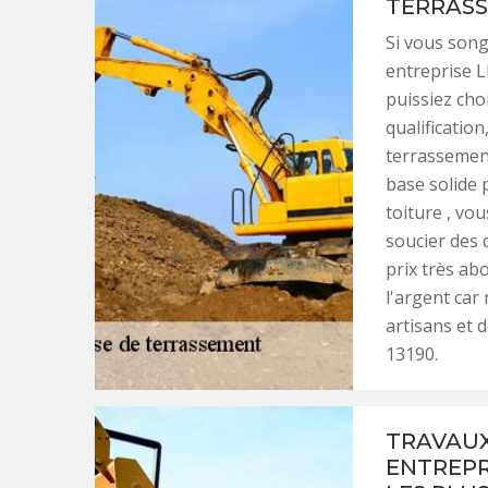
TERRAS
Si vous song
entreprise L
puissiez cho
qualificatio
terrassement
base solide 
toiture , vo
soucier des 
prix très a
l'argent car
artisans et 
13190.
TRAVAUX
ENTREPR