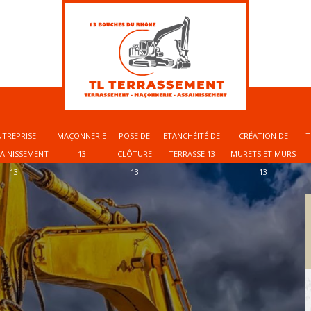
NTREPRISE
MAÇONNERIE
POSE DE
ETANCHÉITÉ DE
CRÉATION DE
T
SAINISSEMENT
13
CLÔTURE
TERRASSE 13
MURETS ET MURS
13
13
13