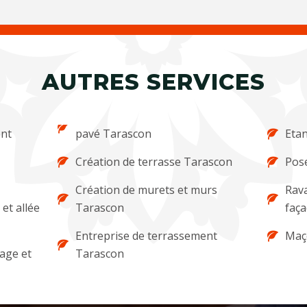
AUTRES SERVICES
ent
pavé Tarascon
Etan
Création de terrasse Tarascon
Pose
Création de murets et murs
Rava
et allée
Tarascon
faç
Entreprise de terrassement
Maç
lage et
Tarascon