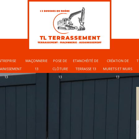
NTREPRISE
MAÇONNERIE
POSE DE
ETANCHÉITÉ DE
CRÉATION DE
T
SAINISSEMENT
13
CLÔTURE
TERRASSE 13
MURETS ET MURS
13
13
13