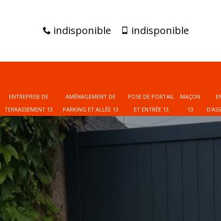
indisponible
indisponible
ENTREPRISE DE
AMÉNAGEMENT DE
POSE DE PORTAIL
MAÇON
E
TERRASSEMENT 13
PARKING ET ALLÉE 13
ET ENTRÉE 13
13
D'AS