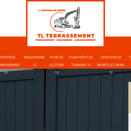
NTREPRISE
MAÇONNERIE
POSE DE
ETANCHÉITÉ DE
CRÉATION DE
T
SAINISSEMENT
13
CLÔTURE
TERRASSE 13
MURETS ET MURS
13
13
13