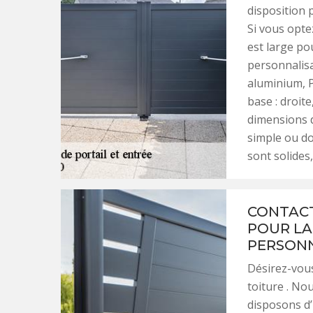
disposition 
Si vous opte
est large po
personnalisa
aluminium, 
base : droit
dimensions d
simple ou do
sont solides,
CONTACT
POUR LA
PERSONN
Désirez-vous
toiture . No
disposons d’