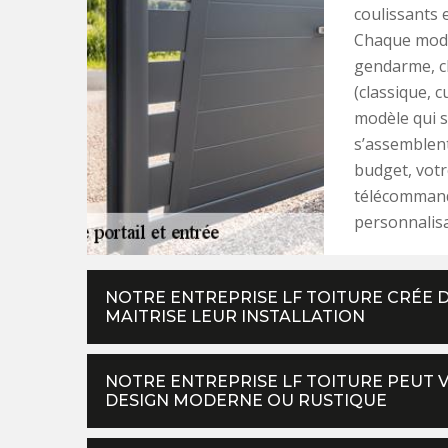
coulissants 
Chaque modè
gendarme, cl
(classique, 
modèle qui s
s’assemblen
budget, votr
télécommande
personnalisa
NOTRE ENTREPRISE LF TOITURE CRÉE 
MAITRISE LEUR INSTALLATION
NOTRE ENTREPRISE LF TOITURE PEUT 
DESIGN MODERNE OU RUSTIQUE