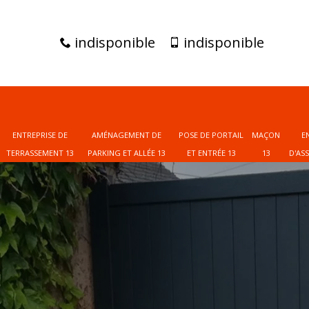
indisponible
indisponible
ENTREPRISE DE
AMÉNAGEMENT DE
POSE DE PORTAIL
MAÇON
E
TERRASSEMENT 13
PARKING ET ALLÉE 13
ET ENTRÉE 13
13
D'AS