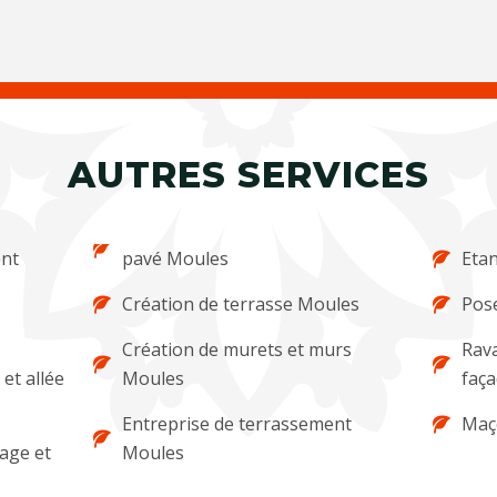
AUTRES SERVICES
ent
pavé Moules
Etan
Création de terrasse Moules
Pose
Création de murets et murs
Rava
et allée
Moules
faç
Entreprise de terrassement
Maç
lage et
Moules