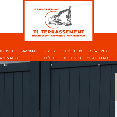
NTREPRISE
MAÇONNERIE
POSE DE
ETANCHÉITÉ DE
CRÉATION DE
T
SAINISSEMENT
13
CLÔTURE
TERRASSE 13
MURETS ET MURS
13
13
13