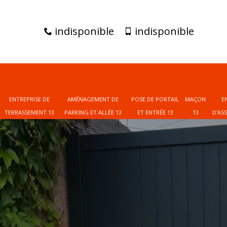
indisponible
indisponible
ENTREPRISE DE
AMÉNAGEMENT DE
POSE DE PORTAIL
MAÇON
E
TERRASSEMENT 13
PARKING ET ALLÉE 13
ET ENTRÉE 13
13
D'AS