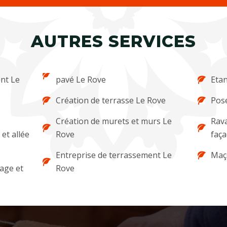
AUTRES SERVICES
nt Le
pavé Le Rove
Etan
Création de terrasse Le Rove
Pose
Création de murets et murs Le
Rava
et allée
Rove
faça
Entreprise de terrassement Le
Maç
lage et
Rove