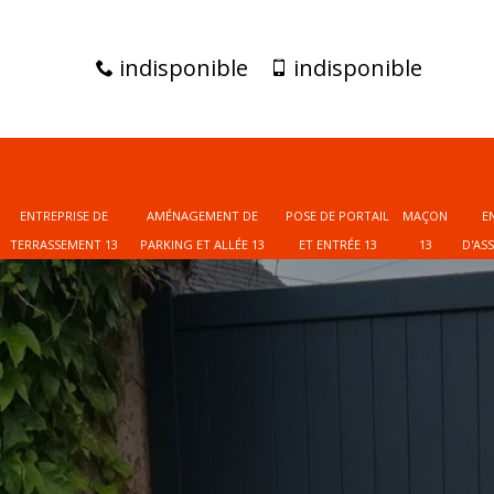
indisponible
indisponible
ENTREPRISE DE
AMÉNAGEMENT DE
POSE DE PORTAIL
MAÇON
E
TERRASSEMENT 13
PARKING ET ALLÉE 13
ET ENTRÉE 13
13
D'AS