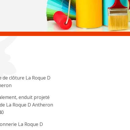
 de clôture La Roque D
heron
lement, enduit projeté
ade La Roque D Antheron
40
onnerie La Roque D