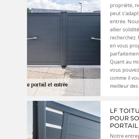
propriété, n
peut s’adapt
entrée. Nou
allier solidi
recherchez.
en vous prop
parfaitement
Quant au mod
vous pouvez 
comme il vou
meilleur des 
LF TOIT
POUR SO
PORTAIL
Notre entrep