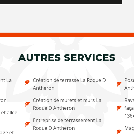
AUTRES SERVICES
nt La
Création de terrasse La Roque D
Pose
Antheron
Ant
ron
Création de murets et murs La
Rava
Roque D Antheron
faç
et allée
136
Entreprise de terrassement La
Roque D Antheron
Maç
lage et