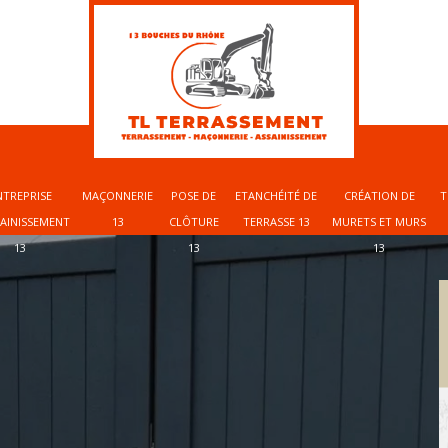
NTREPRISE
MAÇONNERIE
POSE DE
ETANCHÉITÉ DE
CRÉATION DE
T
SAINISSEMENT
13
CLÔTURE
TERRASSE 13
MURETS ET MURS
13
13
13