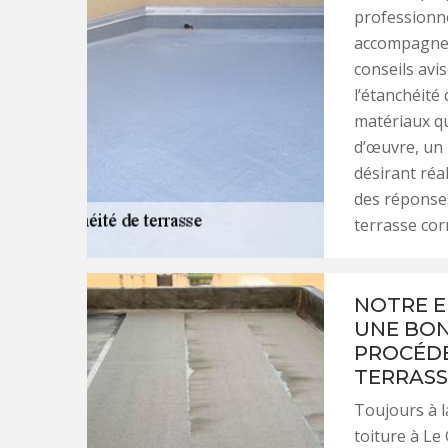
professionne
accompagnem
conseils avi
l’étanchéité 
matériaux qu
d’œuvre, un 
désirant réa
des réponse
terrasse cor
NOTRE E
UNE BON
PROCÉDÉ
TERRASS
Toujours à l
toiture à Le