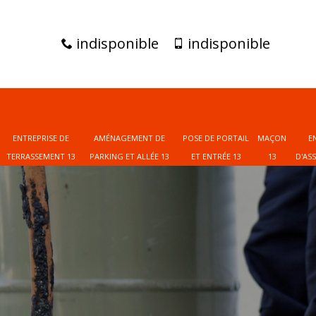
indisponible
indisponible
ENTREPRISE DE
AMÉNAGEMENT DE
POSE DE PORTAIL
MAÇON
E
TERRASSEMENT 13
PARKING ET ALLÉE 13
ET ENTRÉE 13
13
D'AS