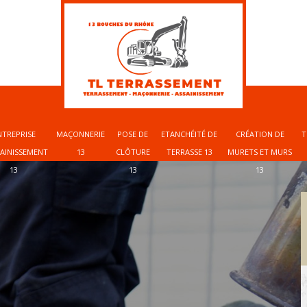
NTREPRISE
MAÇONNERIE
POSE DE
ETANCHÉITÉ DE
CRÉATION DE
T
SAINISSEMENT
13
CLÔTURE
TERRASSE 13
MURETS ET MURS
13
13
13