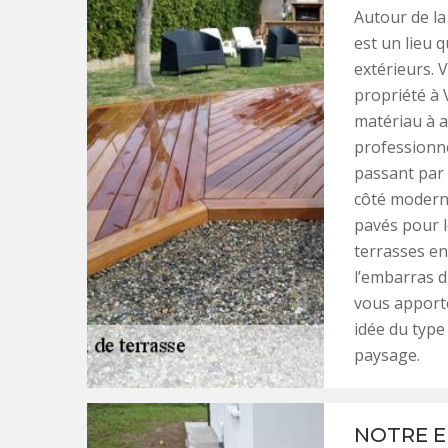
Autour de la 
est un lieu 
extérieurs. 
propriété à 
matériau à a
professionne
passant par 
côté moderne 
pavés pour l
terrasses en
l’embarras d
vous apporte
idée du type
paysage.
NOTRE E