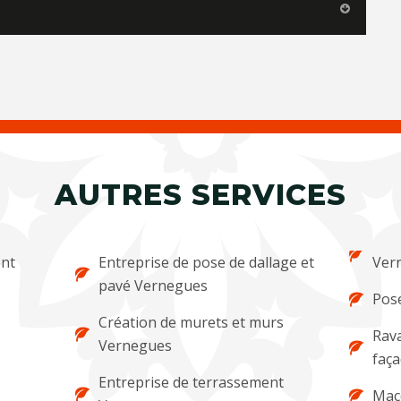
AUTRES SERVICES
ent
Entreprise de pose de dallage et
Ver
pavé Vernegues
Pose
Création de murets et murs
Rava
Vernegues
faç
Entreprise de terrassement
Maç