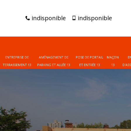
indisponible
indisponible
ENTREPRISE DE
AMÉNAGEMENT DE
POSE DE PORTAIL
MAÇON
E
TERRASSEMENT 13
PARKING ET ALLÉE 13
ET ENTRÉE 13
13
D'AS